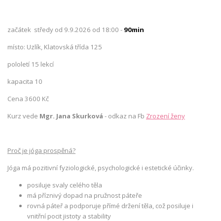
začátek středy od 9.9.2026 od 18:00 -
90min
místo: Uzlík, Klatovská třída 125
pololetí 15 lekcí
kapacita 10
Cena 3600 Kč
Kurz vede
Mgr. Jana Skurková
- odkaz na Fb
Zrození ženy
Proč je jóga prospěná?
Jóga má pozitivní fyziologické, psychologické i estetické účinky.
posiluje svaly celého těla
má příznivý dopad na pružnost páteře
rovná páteř a podporuje přímé držení těla, což posiluje i
vnitřní pocit jistoty a stability