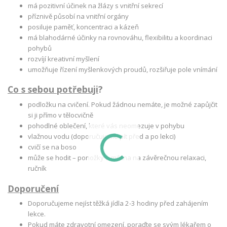
má pozitivní účinek na žlázy s vnitřní sekrecí
příznivě působí na vnitřní orgány
posiluje paměť, koncentraci a kázeň
má blahodárné účinky na rovnováhu, flexibilitu a koordinaci
pohybů
rozvíjí kreativní myšlení
umožňuje řízení myšlenkových proudů, rozšiřuje pole vnímání
Co s sebou potřebuji
?
podložku na cvičení. Pokud žádnou nemáte, je možné zapůjčit
si ji přímo v tělocvičně
pohodlné oblečení, které vás neomezuje v pohybu
vlažnou vodu (doporučujeme pít před a po lekci)
cvičí se na boso
může se hodit – ponožky a mikina na závěrečnou relaxaci,
ručník
Doporučení
Doporučujeme nejíst těžká jídla 2-3 hodiny před zahájením
lekce.
Pokud máte zdravotní omezení, poraďte se svým lékařem o