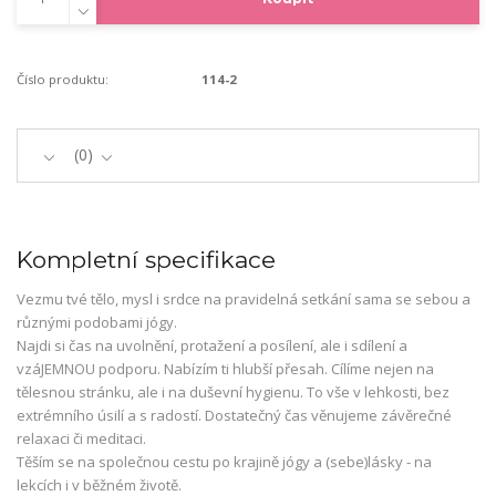
Číslo produktu:
114-2
0
Kompletní specifikace
Vezmu tvé tělo, mysl i srdce na pravidelná setkání sama se sebou a
různými podobami jógy.
Najdi si čas na uvolnění, protažení a posílení, ale i sdílení a
vzáJEMNOU podporu. Nabízím ti hlubší přesah. Cílíme nejen na
tělesnou stránku, ale i na duševní hygienu. To vše v lehkosti, bez
extrémního úsilí a s radostí. Dostatečný čas věnujeme závěrečné
relaxaci či meditaci.
Těším se na společnou cestu po krajině jógy a (sebe)lásky - na
lekcích i v běžném životě.