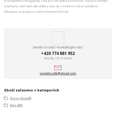
je bezplatné a nevyplývají z něj pro vás žádné povinnosti. Pokud si členství
nepřejete, stačí nám dát vědět a rádi vás z evidence členů vyřadíme.
Děkujeme za podporu naší komunitní činnosti.
Nevíte si rady? Kontaktujte nás!
+420 774 881 952
(Po-Pá, 10-15 hod.)
spolekuzlik@gmail.com
Zboží zařazeno v kategoriích
Kurzy dospělí
Bez dětí