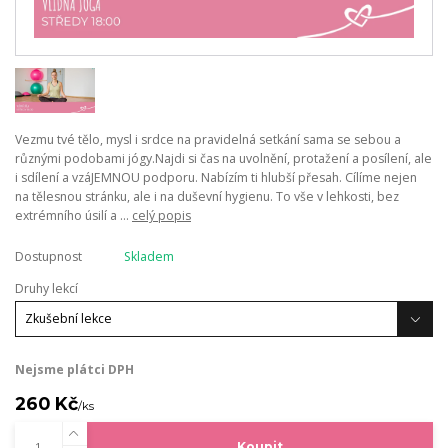
Vezmu tvé tělo, mysl i srdce na pravidelná setkání sama se sebou a
různými podobami jógy.Najdi si čas na uvolnění, protažení a posílení, ale
i sdílení a vzáJEMNOU podporu. Nabízím ti hlubší přesah. Cílíme nejen
na tělesnou stránku, ale i na duševní hygienu. To vše v lehkosti, bez
extrémního úsilí a ...
celý popis
Dostupnost
Skladem
Druhy lekcí
Nejsme plátci DPH
260 Kč
/
ks
Koupit