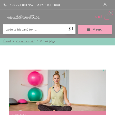
+420 774 881 952
(Po-Pá, 10-15 hod.)
0
0 Kč
Menu
Úvod
Kurzy dospělí
Vlídná jóga