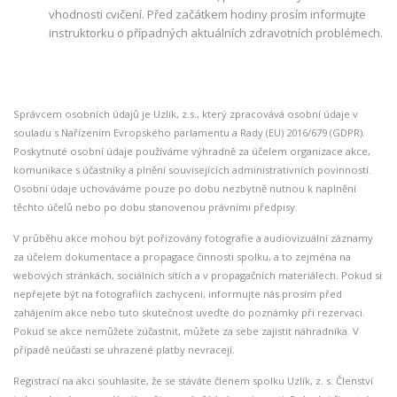
vhodnosti cvičení. Před začátkem hodiny prosím informujte
instruktorku o případných aktuálních zdravotních problémech.
Správcem osobních údajů je Uzlík, z.s., který zpracovává osobní údaje v
souladu s Nařízením Evropského parlamentu a Rady (EU) 2016/679 (GDPR).
Poskytnuté osobní údaje používáme výhradně za účelem organizace akce,
komunikace s účastníky a plnění souvisejících administrativních povinností.
Osobní údaje uchováváme pouze po dobu nezbytně nutnou k naplnění
těchto účelů nebo po dobu stanovenou právními předpisy.
V průběhu akce mohou být pořizovány fotografie a audiovizuální záznamy
za účelem dokumentace a propagace činnosti spolku, a to zejména na
webových stránkách, sociálních sítích a v propagačních materiálech. Pokud si
nepřejete být na fotografiích zachyceni, informujte nás prosím před
zahájením akce nebo tuto skutečnost uveďte do poznámky při rezervaci.
Pokud se akce nemůžete zúčastnit, můžete za sebe zajistit náhradníka. V
případě neúčasti se uhrazené platby nevracejí.
Registrací na akci souhlasíte, že se stáváte členem spolku Uzlík, z. s. Členství