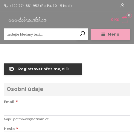
+420 774 881 952
(Po-Pá, 10-15 hod.)
0
0 Kč
Menu
Registrovat přes mojeID
Osobní údaje
Email
*
Např. petrnovak@seznam.cz
Heslo
*