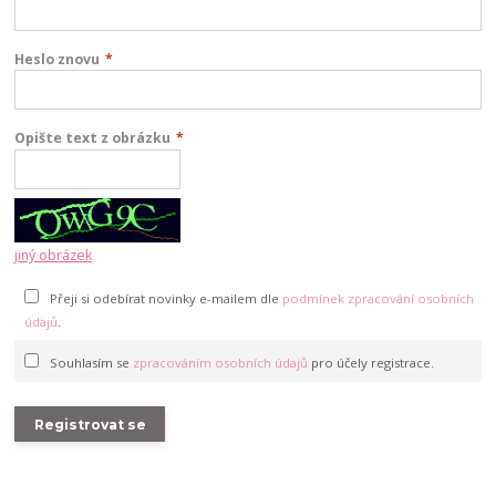
Heslo znovu
*
Opište text z obrázku
*
jiný obrázek
Přeji si odebírat novinky e-mailem dle
podmínek zpracování osobních
údajů
.
Souhlasím se
zpracováním osobních údajů
pro účely registrace.
Registrovat se