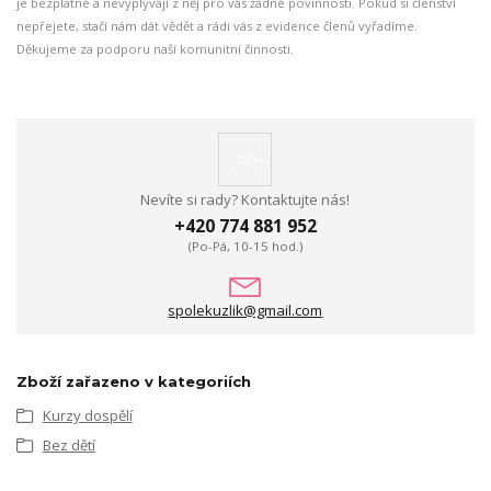
je bezplatné a nevyplývají z něj pro vás žádné povinnosti. Pokud si členství
nepřejete, stačí nám dát vědět a rádi vás z evidence členů vyřadíme.
Děkujeme za podporu naší komunitní činnosti.
Nevíte si rady? Kontaktujte nás!
+420 774 881 952
(Po-Pá, 10-15 hod.)
spolekuzlik@gmail.com
Zboží zařazeno v kategoriích
Kurzy dospělí
Bez dětí