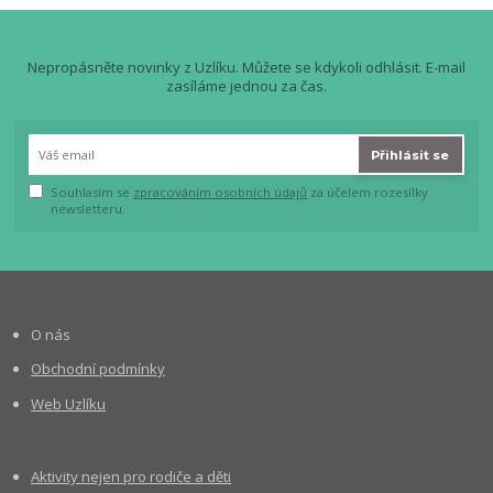
Nepropásněte novinky z Uzlíku. Můžete se kdykoli odhlásit. E-mail
zasíláme jednou za čas.
Přihlásit se
Souhlasím se
zpracováním osobních údajů
za účelem rozesílky
newsletteru.
O nás
Obchodní podmínky
Web Uzlíku
Aktivity nejen pro rodiče a děti