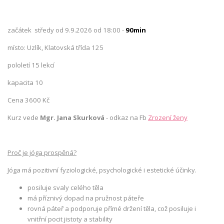
začátek středy od 9.9.2026 od 18:00 -
90min
místo: Uzlík, Klatovská třída 125
pololetí 15 lekcí
kapacita 10
Cena 3600 Kč
Kurz vede
Mgr. Jana Skurková
- odkaz na Fb
Zrození ženy
Proč je jóga prospěná?
Jóga má pozitivní fyziologické, psychologické i estetické účinky.
posiluje svaly celého těla
má příznivý dopad na pružnost páteře
rovná páteř a podporuje přímé držení těla, což posiluje i
vnitřní pocit jistoty a stability