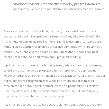
vhodnosti cvičení. Před začátkem hodiny prosím informujte
instruktorku o případných aktuálních zdravotních problémech.
Správcem osobních údajů je Uzlík, z.s., který zpracovává osobní údaje v
souladu s Nařízením Evropského parlamentu a Rady (EU) 2016/679 (GDPR).
Poskytnuté osobní údaje používáme výhradně za účelem organizace akce,
komunikace s účastníky a plnění souvisejících administrativních povinností.
Osobní údaje uchováváme pouze po dobu nezbytně nutnou k naplnění
těchto účelů nebo po dobu stanovenou právními předpisy.
V průběhu akce mohou být pořizovány fotografie a audiovizuální záznamy
za účelem dokumentace a propagace činnosti spolku, a to zejména na
webových stránkách, sociálních sítích a v propagačních materiálech. Pokud si
nepřejete být na fotografiích zachyceni, informujte nás prosím před
zahájením akce nebo tuto skutečnost uveďte do poznámky při rezervaci.
Pokud se akce nemůžete zúčastnit, můžete za sebe zajistit náhradníka. V
případě neúčasti se uhrazené platby nevracejí.
Registrací na akci souhlasíte, že se stáváte členem spolku Uzlík, z. s. Členství