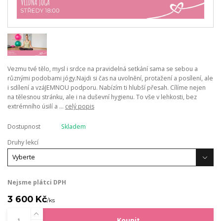
Vezmu tvé tělo, mysl i srdce na pravidelná setkání sama se sebou a
různými podobami jógy.Najdi si čas na uvolnění, protažení a posílení, ale
i sdílení a vzáJEMNOU podporu. Nabízím ti hlubší přesah. Cílíme nejen
na tělesnou stránku, ale i na duševní hygienu. To vše v lehkosti, bez
extrémního úsilí a ...
celý popis
Dostupnost
Skladem
Druhy lekcí
Nejsme plátci DPH
3 600 Kč
/
ks
Koupit