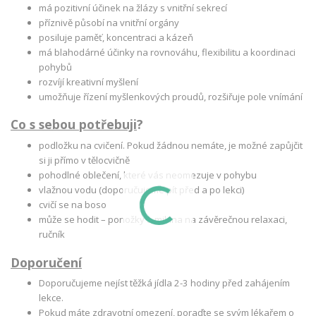
má pozitivní účinek na žlázy s vnitřní sekrecí
příznivě působí na vnitřní orgány
posiluje paměť, koncentraci a kázeň
má blahodárné účinky na rovnováhu, flexibilitu a koordinaci
pohybů
rozvíjí kreativní myšlení
umožňuje řízení myšlenkových proudů, rozšiřuje pole vnímání
Co s sebou potřebuji
?
podložku na cvičení. Pokud žádnou nemáte, je možné zapůjčit
si ji přímo v tělocvičně
pohodlné oblečení, které vás neomezuje v pohybu
vlažnou vodu (doporučujeme pít před a po lekci)
cvičí se na boso
může se hodit – ponožky a mikina na závěrečnou relaxaci,
ručník
Doporučení
Doporučujeme nejíst těžká jídla 2-3 hodiny před zahájením
lekce.
Pokud máte zdravotní omezení, poraďte se svým lékařem o