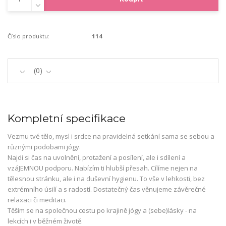
Číslo produktu:
114
0
Kompletní specifikace
Vezmu tvé tělo, mysl i srdce na pravidelná setkání sama se sebou a
různými podobami jógy.
Najdi si čas na uvolnění, protažení a posílení, ale i sdílení a
vzáJEMNOU podporu. Nabízím ti hlubší přesah. Cílíme nejen na
tělesnou stránku, ale i na duševní hygienu. To vše v lehkosti, bez
extrémního úsilí a s radostí. Dostatečný čas věnujeme závěrečné
relaxaci či meditaci.
Těším se na společnou cestu po krajině jógy a (sebe)lásky - na
lekcích i v běžném životě.