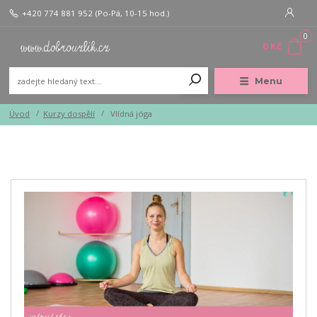
+420 774 881 952
(Po-Pá, 10-15 hod.)
0
0 Kč
Menu
Úvod
Kurzy dospělí
Vlídná jóga