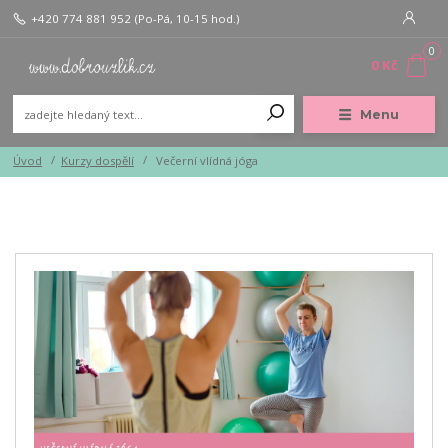
+420 774 881 952
(Po-Pá, 10-15 hod.)
0
0 Kč
Menu
Úvod
Kurzy dospělí
Večerní vlídná jóga