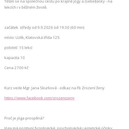
Těším se na společnou cestu po krajině jógy a (sebe)lásky - na
lekcích i v běžném životě.
začátek středy od 9.9.2026 od 19:30 (60 min)
místo: Uzlík, Klatovská třída 125
pololetí 15 lekcí
kapacita 10
Cena 2700 Kč
Kurz vede Mgr. Jana Skurková - odkaz na Fb Zrození ženy
https://www.facebook.com/zrozenizeny
Proč je jóga prospěná?
Jóga má pozitivní fyziologické, psychologické i estetické účinky.