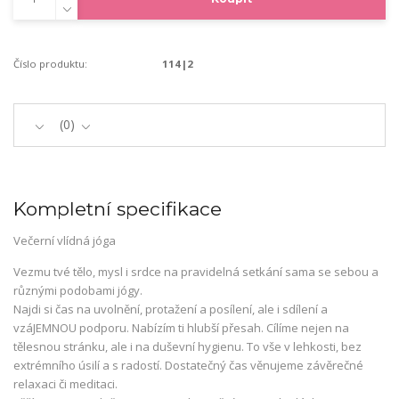
Číslo produktu:
114|2
0
Kompletní specifikace
Večerní vlídná jóga
Vezmu tvé tělo, mysl i srdce na pravidelná setkání sama se sebou a
různými podobami jógy.
Najdi si čas na uvolnění, protažení a posílení, ale i sdílení a
vzáJEMNOU podporu. Nabízím ti hlubší přesah. Cílíme nejen na
tělesnou stránku, ale i na duševní hygienu. To vše v lehkosti, bez
extrémního úsilí a s radostí. Dostatečný čas věnujeme závěrečné
relaxaci či meditaci.