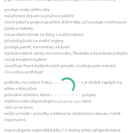
posiluje svaly celého těla
má příznivý dopad na pružnost páteře
rovná páteř a podporuje přímé držení těla, což posiluje i vnitřní pocit
jistoty a stability
má pozitivní účinek na žlázy s vnitřní sekrecí
příznivě působí na vnitřní orgány
posiluje paměť, koncentraci a kázeň
má blahodárné účinky na rovnováhu, flexibilitu a koordinaci pohybů
rozvíjí kreativní myšlení
umožňuje řízení myšlenkových proudů, rozšiřuje pole vnímání
Co s sebou potřebuji?
podložku na cvičení. Pokud žádnou nemáte, je možné zapůjčit si ji
přímo v tělocvičně
pohodlné oblečení, které vás neomezuje v pohybu
vlažnou vodu (doporučujeme pít před a po lekci)
cvičí se na boso
může se hodit – ponožky a mikina na závěrečnou relaxaci, ručník
Doporučení
Doporučujeme nejíst těžká jídla 2-3 hodiny před zahájením lekce.