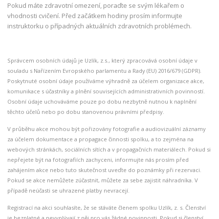
Pokud máte zdravotní omezení, poraďte se svým lékařem o
vhodnosti cvičení. Před začátkem hodiny prosím informujte
instruktorku o případných aktuálních zdravotních problémech.
Správcem osobních údajů je Uzlík, z.s., který zpracovává osobní údaje v
souladu s Nařízením Evropského parlamentu a Rady (EU) 2016/679 (GDPR).
Poskytnuté osobní údaje používáme výhradně za účelem organizace akce,
komunikace s účastníky a plnění souvisejících administrativních povinností.
Osobní údaje uchováváme pouze po dobu nezbytně nutnou k naplnění
těchto účelů nebo po dobu stanovenou právními předpisy.
V průběhu akce mohou být pořizovány fotografie a audiovizuální záznamy
za účelem dokumentace a propagace činnosti spolku, a to zejména na
webových stránkách, sociálních sítích a v propagačních materiálech. Pokud si
nepřejete být na fotografiích zachyceni, informujte nás prosím před
zahájením akce nebo tuto skutečnost uveďte do poznámky při rezervaci.
Pokud se akce nemůžete zúčastnit, můžete za sebe zajistit náhradníka. V
případě neúčasti se uhrazené platby nevracejí.
Registrací na akci souhlasíte, že se stáváte členem spolku Uzlík, z. s. Členství
je bezplatné a nevyplývají z něj pro vás žádné povinnosti. Pokud si členství