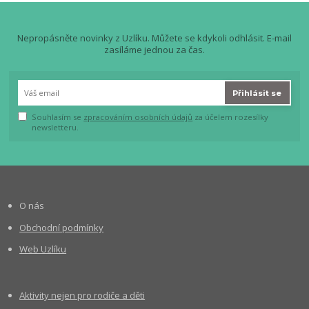
Nepropásněte novinky z Uzlíku. Můžete se kdykoli odhlásit. E-mail
zasíláme jednou za čas.
Přihlásit se
Souhlasím se
zpracováním osobních údajů
za účelem rozesílky
newsletteru.
O nás
Obchodní podmínky
Web Uzlíku
Aktivity nejen pro rodiče a děti