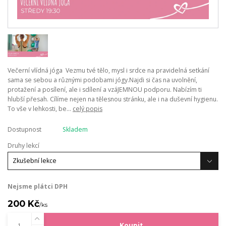
Večerní vlídná jóga Vezmu tvé tělo, mysl i srdce na pravidelná setkání
sama se sebou a různými podobami jógy.Najdi si čas na uvolnění,
protažení a posílení, ale i sdílení a vzáJEMNOU podporu. Nabízím ti
hlubší přesah. Cílíme nejen na tělesnou stránku, ale i na duševní hygienu.
To vše v lehkosti, be...
celý popis
Dostupnost
Skladem
Druhy lekcí
Nejsme plátci DPH
200 Kč
/
ks
Koupit