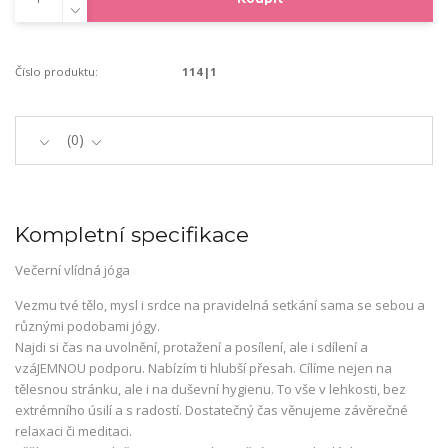
Číslo produktu:
114|1
0
Kompletní specifikace
Večerní vlídná jóga
Vezmu tvé tělo, mysl i srdce na pravidelná setkání sama se sebou a
různými podobami jógy.
Najdi si čas na uvolnění, protažení a posílení, ale i sdílení a
vzáJEMNOU podporu. Nabízím ti hlubší přesah. Cílíme nejen na
tělesnou stránku, ale i na duševní hygienu. To vše v lehkosti, bez
extrémního úsilí a s radostí. Dostatečný čas věnujeme závěrečné
relaxaci či meditaci.