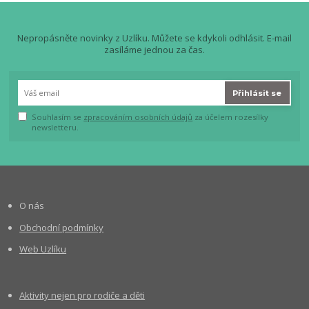
Nepropásněte novinky z Uzlíku. Můžete se kdykoli odhlásit. E-mail
zasíláme jednou za čas.
Přihlásit se
Souhlasím se
zpracováním osobních údajů
za účelem rozesílky
newsletteru.
O nás
Obchodní podmínky
Web Uzlíku
Aktivity nejen pro rodiče a děti