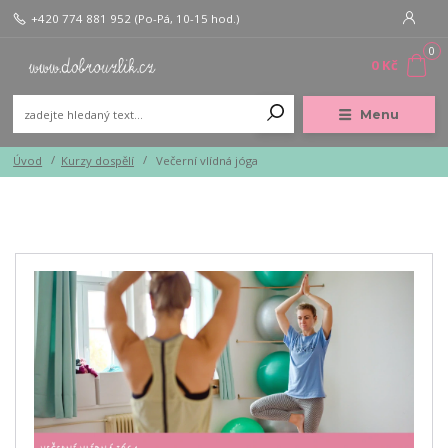
+420 774 881 952
(Po-Pá, 10-15 hod.)
0
0 Kč
Menu
Úvod
Kurzy dospělí
Večerní vlídná jóga