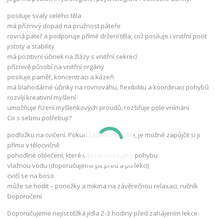
posiluje svaly celého těla
má příznivý dopad na pružnost páteře
rovná páteř a podporuje přímé držení těla, což posiluje i vnitřní pocit
jistoty a stability
má pozitivní účinek na žlázy s vnitřní sekrecí
příznivě působí na vnitřní orgány
posiluje paměť, koncentraci a kázeň
má blahodárné účinky na rovnováhu, flexibilitu a koordinaci pohybů
rozvíjí kreativní myšlení
umožňuje řízení myšlenkových proudů, rozšiřuje pole vnímání
Co s sebou potřebuji?
podložku na cvičení. Pokud žádnou nemáte, je možné zapůjčit si ji
přímo v tělocvičně
pohodlné oblečení, které vás neomezuje v pohybu
vlažnou vodu (doporučujeme pít před a po lekci)
cvičí se na boso
může se hodit – ponožky a mikina na závěrečnou relaxaci, ručník
Doporučení
Doporučujeme nejíst těžká jídla 2-3 hodiny před zahájením lekce.