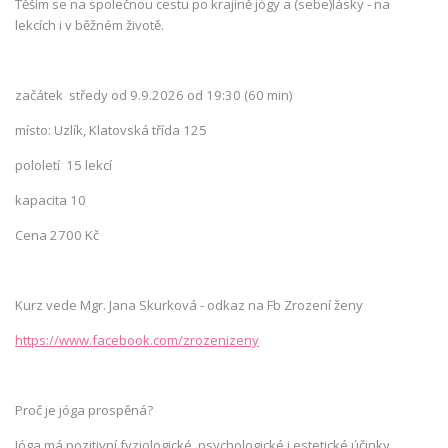
Těším se na společnou cestu po krajině jógy a (sebe)lásky - na
lekcích i v běžném životě.
začátek středy od 9.9.2026 od 19:30 (60 min)
místo: Uzlík, Klatovská třída 125
pololetí 15 lekcí
kapacita 10
Cena 2700 Kč
Kurz vede Mgr. Jana Skurková - odkaz na Fb Zrození ženy
https://www.facebook.com/zrozenizeny
Proč je jóga prospěná?
Jóga má pozitivní fyziologické, psychologické i estetické účinky.