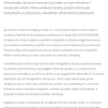
Pokud máte zdravotní omezení, poraďte se svým lékařem o
vhodnosti cvičení. Před začátkem hodiny prosím informujte
instruktorku o případných aktuálních zdravotních problémech.
Správcem osobních údajů je Uzlík, z.s., který zpracovává osobní údaje v
souladu s Nařízením Evropského parlamentu a Rady (EU) 2016/679 (GDPR).
Poskytnuté osobní údaje používáme výhradně za účelem organizace akce,
komunikace s účastníky a plnění souvisejících administrativních povinností.
Osobní údaje uchováváme pouze po dobu nezbytně nutnou k naplnění
těchto účelů nebo po dobu stanovenou právními předpisy.
V průběhu akce mohou být pořizovány fotografie a audiovizuální záznamy
za účelem dokumentace a propagace činnosti spolku, a to zejména na
webových stránkách, sociálních sítích a v propagačních materiálech. Pokud si
nepřejete být na fotografiích zachyceni, informujte nás prosím před
zahájením akce nebo tuto skutečnost uveďte do poznámky při rezervaci.
Pokud se akce nemůžete zúčastnit, můžete za sebe zajistit náhradníka. V
případě neúčasti se uhrazené platby nevracejí.
Registrací na akci souhlasíte, že se stáváte členem spolku Uzlík, z. s. Členství
je bezplatné a nevyplývají z něj pro vás žádné povinnosti. Pokud si členství