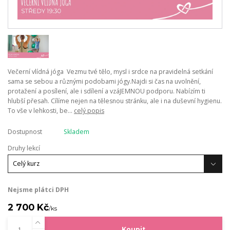
Večerní vlídná jóga Vezmu tvé tělo, mysl i srdce na pravidelná setkání
sama se sebou a různými podobami jógy.Najdi si čas na uvolnění,
protažení a posílení, ale i sdílení a vzáJEMNOU podporu. Nabízím ti
hlubší přesah. Cílíme nejen na tělesnou stránku, ale i na duševní hygienu.
To vše v lehkosti, be...
celý popis
Dostupnost
Skladem
Druhy lekcí
Nejsme plátci DPH
2 700 Kč
/
ks
Koupit