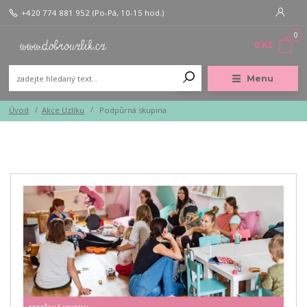
+420 774 881 952
(Po-Pá, 10-15 hod.)
0
0 Kč
Menu
Úvod
Akce Uzlíku
Podpůrná skupina