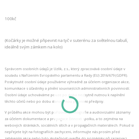
100kč
(Kočárky je možné připevnit na tyč v suterénu za světelnou tabulí,
ideálně svým zámkem na kolo)
Správcem osobních údajů je Uzlík, z.s., který zpracovává osobní údaje v
souladu s Nařízením Evropského parlamentu a Rady (EU) 2016/679 (GDPR).
Poskytnuté osobní údaje používáme výhradně za účelem organizace akce,
komunikace s účastníky a plnění souvisejících administrativních povinností.
Osobní údaje uchováváme pouze po dobu nezbytně nutnou k naplnění
těchto účelů nebo po dobu stanovenou právními předpisy.
V průběhu akce mohou být pořizovány fotografie a audiovizuální záznamy
za účelem dokumentace a propagace činnosti spolku, a to zejména na
webových stránkách, sociálních sítích a v propagačních materiálech. Pokud si
nepřejete být na fotografiích zachyceni, informujte nás prosím před
zahájením akce nebo tuto skutečnost uveďte do poznámky při rezervaci.