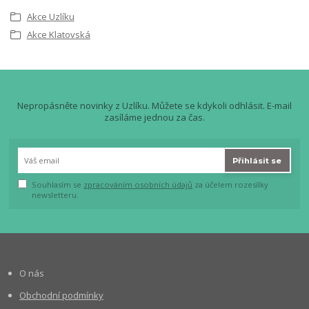
Akce Uzlíku
Akce Klatovská
Nepropásněte novinky z Uzlíku. Můžete se kdykoli odhlásit. E-mail
zasíláme jednou za čas.
Přihlásit se
Souhlasím se
zpracováním osobních údajů
za účelem rozesílky
newsletteru.
O nás
Obchodní podmínky