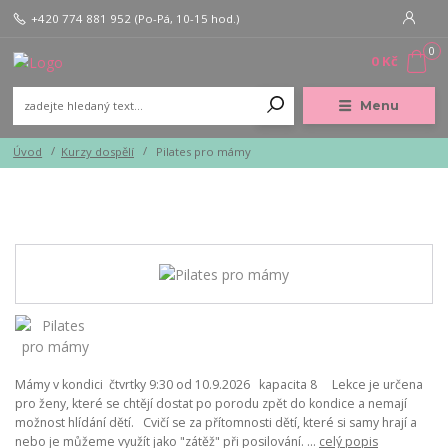
+420 774 881 952
(Po-Pá, 10-15 hod.)
0
0 Kč
Menu
Úvod
Kurzy dospělí
Pilates pro mámy
Mámy v kondici čtvrtky 9:30 od 10.9.2026 kapacita 8 Lekce je určena
pro ženy, které se chtějí dostat po porodu zpět do kondice a nemají
možnost hlídání dětí. Cvičí se za přítomnosti dětí, které si samy hrají a
nebo je můžeme využít jako "zátěž" při posilování. ...
celý popis