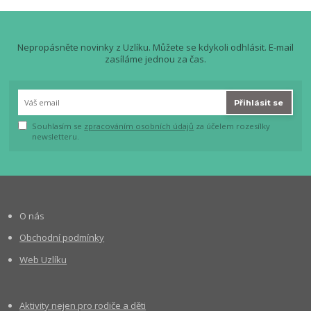
Nepropásněte novinky z Uzlíku. Můžete se kdykoli odhlásit. E-mail
zasíláme jednou za čas.
Přihlásit se
Souhlasím se
zpracováním osobních údajů
za účelem rozesílky
newsletteru.
O nás
Obchodní podmínky
Web Uzlíku
Aktivity nejen pro rodiče a děti