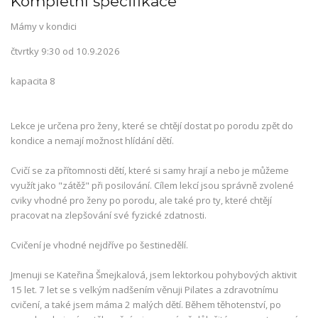
Kompletní specifikace
Mámy v kondici
čtvrtky 9:30 od 10.9.2026
kapacita 8
Lekce je určena pro ženy, které se chtějí dostat po porodu zpět do
kondice a nemají možnost hlídání dětí.
Cvičí se za přítomnosti dětí, které si samy hrají a nebo je můžeme
využít jako "zátěž" při posilování. Cílem lekcí jsou správně zvolené
cviky vhodné pro ženy po porodu, ale také pro ty, které chtějí
pracovat na zlepšování své fyzické zdatnosti.
Cvičení je vhodné nejdříve po šestinedělí.
Jmenuji se Kateřina Šmejkalová, jsem lektorkou pohybových aktivit
15 let. 7 let se s velkým nadšením věnuji Pilates a zdravotnímu
cvičení, a také jsem máma 2 malých dětí. Během těhotenství, po