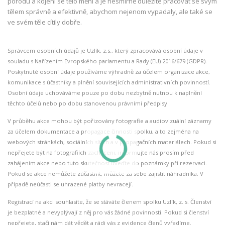
porodu a kojení se tělo mění a je nesmírně důležité pracovat se svým
tělem správně a efektivně, abychom nejenom vypadaly, ale také se
ve svém těle cítily dobře.
Správcem osobních údajů je Uzlík, z.s., který zpracovává osobní údaje v
souladu s Nařízením Evropského parlamentu a Rady (EU) 2016/679 (GDPR).
Poskytnuté osobní údaje používáme výhradně za účelem organizace akce,
komunikace s účastníky a plnění souvisejících administrativních povinností.
Osobní údaje uchováváme pouze po dobu nezbytně nutnou k naplnění
těchto účelů nebo po dobu stanovenou právními předpisy.
V průběhu akce mohou být pořizovány fotografie a audiovizuální záznamy
za účelem dokumentace a propagace činnosti spolku, a to zejména na
webových stránkách, sociálních sítích a v propagačních materiálech. Pokud si
nepřejete být na fotografiích zachyceni, informujte nás prosím před
zahájením akce nebo tuto skutečnost uveďte do poznámky při rezervaci.
Pokud se akce nemůžete zúčastnit, můžete za sebe zajistit náhradníka. V
případě neúčasti se uhrazené platby nevracejí.
Registrací na akci souhlasíte, že se stáváte členem spolku Uzlík, z. s. Členství
je bezplatné a nevyplývají z něj pro vás žádné povinnosti. Pokud si členství
nepřejete, stačí nám dát vědět a rádi vás z evidence členů vyřadíme.