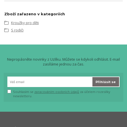
Zboží zařazeno v kategoriích
Kroužky pro děti
S rodiči
Nepropásněte novinky z Uzlíku. Můžete se kdykoli odhlásit. E-mail
zasíláme jednou za čas.
Přihlásit se
Souhlasím se
zpracováním osobních údajů
za účelem rozesílky
newsletteru.