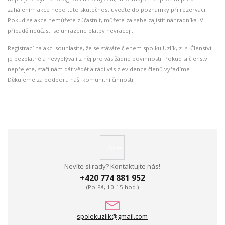
zahájením akce nebo tuto skutečnost uveďte do poznámky při rezervaci.
Pokud se akce nemůžete zúčastnit, můžete za sebe zajistit náhradníka. V
případě neúčasti se uhrazené platby nevracejí.
Registrací na akci souhlasíte, že se stáváte členem spolku Uzlík, z. s. Členství
je bezplatné a nevyplývají z něj pro vás žádné povinnosti. Pokud si členství
nepřejete, stačí nám dát vědět a rádi vás z evidence členů vyřadíme.
Děkujeme za podporu naší komunitní činnosti.
Nevíte si rady? Kontaktujte nás!
+420 774 881 952
(Po-Pá, 10-15 hod.)
spolekuzlik@gmail.com