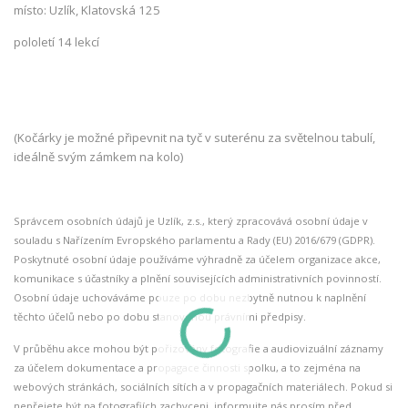
místo: Uzlík, Klatovská 125
pololetí 14 lekcí
(Kočárky je možné připevnit na tyč v suterénu za světelnou tabulí,
ideálně svým zámkem na kolo)
Správcem osobních údajů je Uzlík, z.s., který zpracovává osobní údaje v
souladu s Nařízením Evropského parlamentu a Rady (EU) 2016/679 (GDPR).
Poskytnuté osobní údaje používáme výhradně za účelem organizace akce,
komunikace s účastníky a plnění souvisejících administrativních povinností.
Osobní údaje uchováváme pouze po dobu nezbytně nutnou k naplnění
těchto účelů nebo po dobu stanovenou právními předpisy.
V průběhu akce mohou být pořizovány fotografie a audiovizuální záznamy
za účelem dokumentace a propagace činnosti spolku, a to zejména na
webových stránkách, sociálních sítích a v propagačních materiálech. Pokud si
nepřejete být na fotografiích zachyceni, informujte nás prosím před