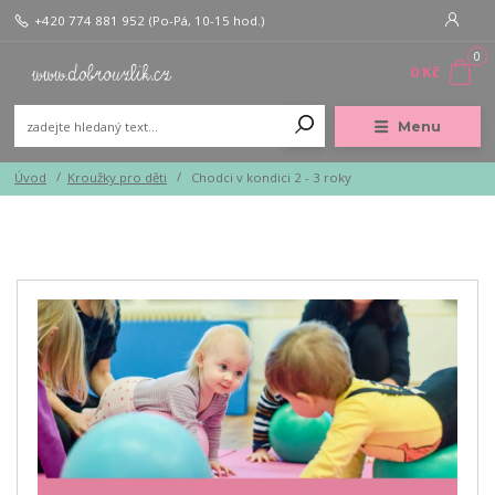
+420 774 881 952
(Po-Pá, 10-15 hod.)
0
0 Kč
Menu
Úvod
Kroužky pro děti
Chodci v kondici 2 - 3 roky