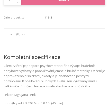
Číslo produktu:
119-2
0
Kompletní specifikace
Cílem cvičení je podpora psychomotorického vývoje, hudebně
pohybové výchovy a procvičování jemné a hrubé motoriky. Cvičení je
doprovázeno písničkami, říkadly a je obohaceno pestrými
pomůckami. K posilování hlubokých svalů jsou využívány malé i
velké míče. Součástí lekce je i malá akrobacie a opičí dráha.
Lektor: Mgr. Jana Lenk
pondělky od 7.9.2026 od 10:15 (45 min)