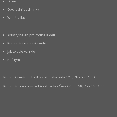
O nás
Obchodní podmínky
Web Uzlíku
Aktivity nejen pro rodiče a děti
Komunitní rodinné centrum
Jak to celé vzniklo
Náš tým
Rodinné centrum Uzlík - Klatovská třída 125, Plzeň 301 00
Komunitní centrum Jedlá zahrada - České údolí 58, Plzeň 301 00