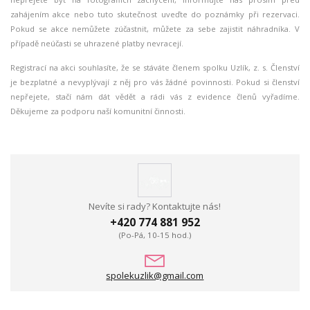
zahájením akce nebo tuto skutečnost uveďte do poznámky při rezervaci.
Pokud se akce nemůžete zúčastnit, můžete za sebe zajistit náhradníka. V
případě neúčasti se uhrazené platby nevracejí.
Registrací na akci souhlasíte, že se stáváte členem spolku Uzlík, z. s. Členství
je bezplatné a nevyplývají z něj pro vás žádné povinnosti. Pokud si členství
nepřejete, stačí nám dát vědět a rádi vás z evidence členů vyřadíme.
Děkujeme za podporu naší komunitní činnosti.
Nevíte si rady? Kontaktujte nás!
+420 774 881 952
(Po-Pá, 10-15 hod.)
spolekuzlik@gmail.com