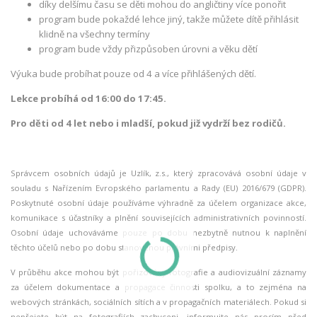
díky delšímu času se děti mohou do angličtiny více ponořit
program bude pokaždé lehce jiný, takže můžete dítě přihlásit
klidně na všechny termíny
program bude vždy přizpůsoben úrovni a věku dětí
Výuka bude probíhat pouze od 4 a více přihlášených dětí.
Lekce probíhá od 16:00 do 17:45.
Pro děti od 4 let nebo i mladší, pokud již vydrží bez rodičů.
Správcem osobních údajů je Uzlík, z.s., který zpracovává osobní údaje v
souladu s Nařízením Evropského parlamentu a Rady (EU) 2016/679 (GDPR).
Poskytnuté osobní údaje používáme výhradně za účelem organizace akce,
komunikace s účastníky a plnění souvisejících administrativních povinností.
Osobní údaje uchováváme pouze po dobu nezbytně nutnou k naplnění
těchto účelů nebo po dobu stanovenou právními předpisy.
V průběhu akce mohou být pořizovány fotografie a audiovizuální záznamy
za účelem dokumentace a propagace činnosti spolku, a to zejména na
webových stránkách, sociálních sítích a v propagačních materiálech. Pokud si
nepřejete být na fotografiích zachyceni, informujte nás prosím před