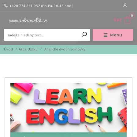
+420 774 881 952
(Po-Pá, 10-15 hod.)
0
0 Kč
Menu
Úvod
Akce Uzlíku
Anglické dvouhodinovky