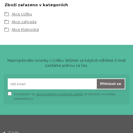
Zboží zařazeno v kategoriích
Akce Uzlíku
Akce zahrada
Akce Klatovská
Nepropásněte novinky z Uzlíku. Můžete se kdykoli odhlásit. E-mail
zasíláme jednou za čas.
Přihlásit se
Souhlasím se
zpracováním osobních údajů
za účelem rozesílky
newsletteru.
O nás